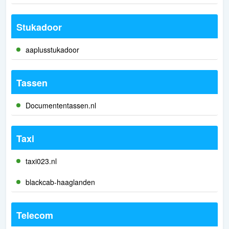
Stukadoor
aaplusstukadoor
Tassen
Documententassen.nl
Taxi
taxi023.nl
blackcab-haaglanden
Telecom