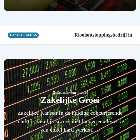
Rioolontstoppingsbedrijf in mijdrec
LAATSTE BLOGS
-
Redactie
Jun 4, 2024
Zakelijke Groei
Zakelijke Kansen In de huidige concurrerende
markt is zakelijk succes niet langer een kwestie
van enkel hard werken. ...