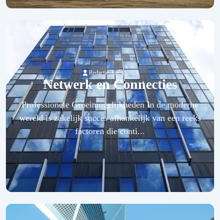
-
Redactie
Jun 4, 2024
Netwerk en Connecties
Professionele Groeimogelijkheden In de moderne
wereld is zakelijk succes afhankelijk van een reeks
factoren die conti...