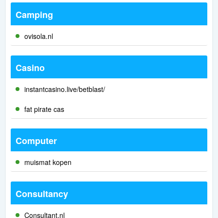
Camping
ovisola.nl
Casino
instantcasino.live/betblast/
fat pirate cas
Computer
muismat kopen
Consultancy
Consultant.nl