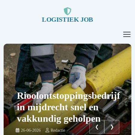
LOGISTIEK JOB
Rioolontstoppingsbedrijf
in mijdrecht snel en
vakkundig geholpen
❮
❯
26-06-2026
Redactie