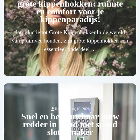
grote kippenhokken: ruimte
en comfort voor je
kippenparadijs!
Introductie tot Grote KippenhokkenIn de wereld
van pluimvee houden, zijn grote kippenhokken een
essentieel onderdeel ...
-
Redactie
Aug 10, 2026
Snel en betrouwbaar jouw
redder in nood met spoed
slotenmaker