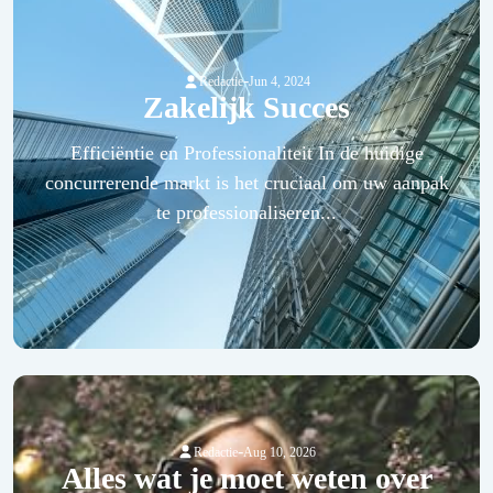
-
Redactie
Jun 4, 2024
Zakelijk Succes
Efficiëntie en Professionaliteit In de huidige
concurrerende markt is het cruciaal om uw aanpak
te professionaliseren...
-
Redactie
Aug 10, 2026
Alles wat je moet weten over