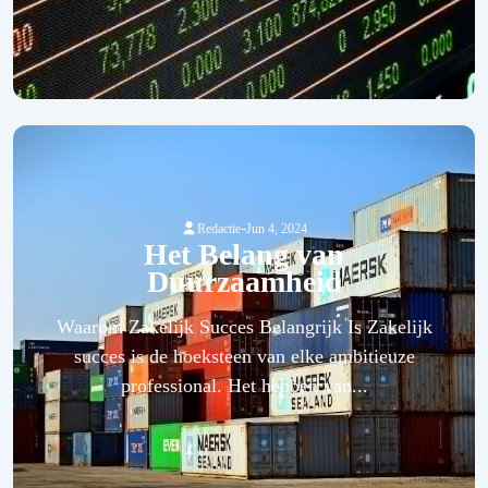
-
Redactie
Jun 4, 2024
Het Belang van
Duurzaamheid
Waarom Zakelijk Succes Belangrijk Is Zakelijk
succes is de hoeksteen van elke ambitieuze
professional. Het hebben van...