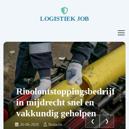
LOGISTIEK JOB
Rioolontstoppingsbedrijf
in mijdrecht snel en
vakkundig geholpen
❮
❯
26-06-2026
Redactie